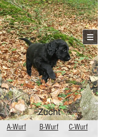
Spirit of adventure
Flatcoated Retriever
Zucht
A-Wurf
B-Wurf
C-Wurf